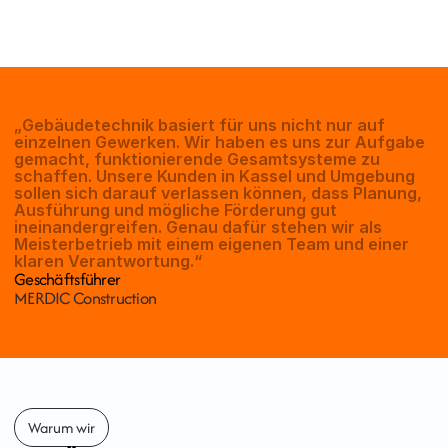
„Gebäudetechnik
basiert
für
uns
nicht
nur
auf
einzelnen
Gewerken.
Wir
haben
es
uns
zur
Aufgabe
gemacht,
funktionierende
Gesamtsysteme
zu
schaffen.
Unsere
Kunden
in
Kassel
und
Umgebung
sollen
sich
darauf
verlassen
können,
dass
Planung,
Ausführung
und
mögliche
Förderung
gut
ineinandergreifen.
Genau
dafür
stehen
wir
als
Meisterbetrieb
mit
einem
eigenen
Team
und
einer
klaren
Verantwortung.“
Geschäftsführer
MERDIC Construction
Warum wir