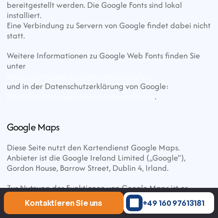
bereitgestellt werden. Die Google Fonts sind lokal 
installiert.
Eine Verbindung zu Servern von Google findet dabei nicht 
statt.
Weitere Informationen zu Google Web Fonts finden Sie 
unter
https://developers.google.com/fonts/faq
und in der Datenschutzerklärung von Google:
https://policies.google.com/privacy?hl=de
.
Google Maps
Diese Seite nutzt den Kartendienst Google Maps. 
Anbieter ist die Google Ireland Limited („Google“), 
Gordon House, Barrow Street, Dublin 4, Irland.
Zur Nutzung der Funktionen von Google Maps ist es 
notwendig, Ihre IP-Adresse zu speichern. Diese 
Kontaktieren Sie uns
+49 160 97613181
Informationen werden in der Regel an einen Server von 